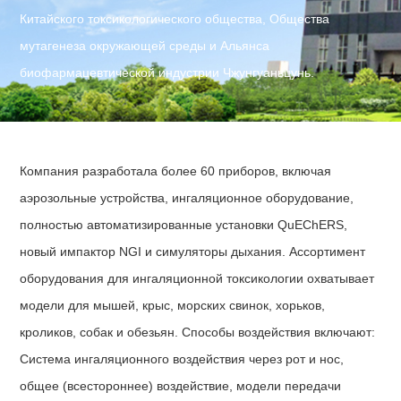
Китайского токсикологического общества, Общества
мутагенеза окружающей среды и Альянса
биофармацевтической индустрии Чжунгуаньцунь.
Компания разработала более 60 приборов, включая
аэрозольные устройства, ингаляционное оборудование,
полностью автоматизированные установки QuEChERS,
новый импактор NGI и симуляторы дыхания. Ассортимент
оборудования для ингаляционной токсикологии охватывает
модели для мышей, крыс, морских свинок, хорьков,
кроликов, собак и обезьян. Способы воздействия включают:
Система ингаляционного воздействия через рот и нос,
общее (всестороннее) воздействие, модели передачи