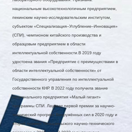
национальным высокотехнологичным предприятием,
пекинским научно-исследовательским институтом,
субъектом «Специализация–Углубление–Инновация»
(СПИ), чемпионом китайского производства и
образцовым предприятием в области
интеллектуальной собственности.В 2019 году
удостоена звания «Предприятие с преимуществами в
области интеллектуальной собственности» от
Государственного управления по интеллектуальной
собственности КНР. В 2022 году получила звание
национального предприятия «Малый гигант»
0
1
0
программы СПИ. Лауреат первой премии за научно-
0
0
2
0
1
0
1
технический прогресс Вооружённых сил в 2020 году и
1
3
1
2
1
2
2
4
2
второй премии Тяньцзиньского научно-технического
3
2
3
3
0
0
0
5
3
4
3