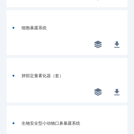
细胞暴露系统


肺部定量雾化器（套）


生物安全型小动物口鼻暴露系统