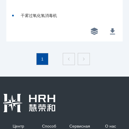
干雾过氧化氢消毒机


1
Центр
Способ
Сервисная
О нас