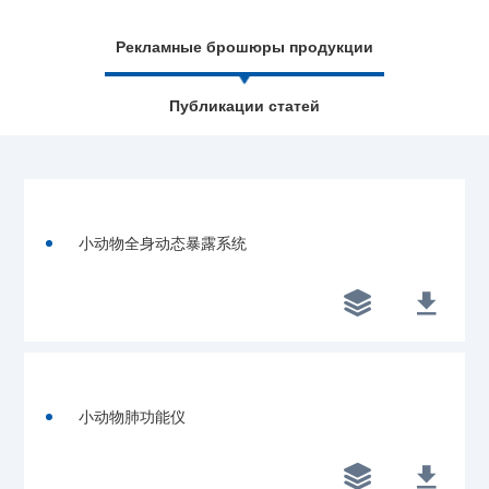
Рекламные брошюры продукции
Публикации статей
小动物全身动态暴露系统


小动物肺功能仪

