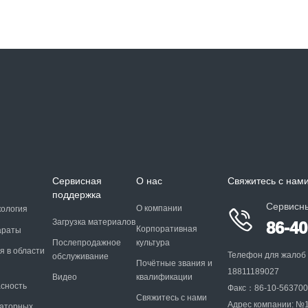
я
Сервисная
О нас
Свяжитесь с нам
поддержка
Сервисн
О компании
кология

Загрузка материалов
86-4
Корпоративная
араты
Послепродажное
культура
я в области
Телефон для жалоб
обслуживание
Почётные звания и
18811189027
Видео
квалификации
асность
Факс：86-10-56370
Свяжитесь с нами
Адрес компании: №13
раторных