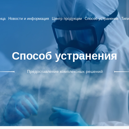
ица
Новости и информация
Центр продукции
Способ устранения
Тип
Способ устранения
Предоставление комплексных решений