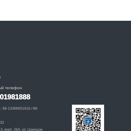
и
ый телефон
001981888
：86-13366651616 / 86-
032
, корп. 26A, ул. Цзиншэн