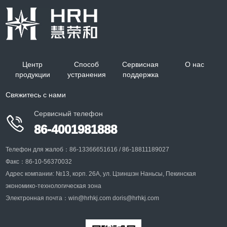
Импакторный пробоотборник
биологического аэрозоля
Область применения: отбор проб биологического
аэрозоля
Центр
Способ
Сервисная
О нас
продукции
устранения
поддержка
+
Свяжитесь с нами
Сервисный телефон

86-4001981888
Телефон для жалоб：86-13366651616 / 86-18811189027
Факс：86-10-56370032
Адрес компании: №13, корп. 26A, ул. Цзиншэн Наньсы, Пекинская
экономико-технологическая зона
Электронная почта：win@hrhkj.com doris@hrhkj.com