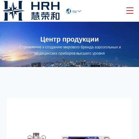

ru
Центр продукции
Стремление к созданию мирового бренда аэрозольных и
медицинских приборов высшего уровня