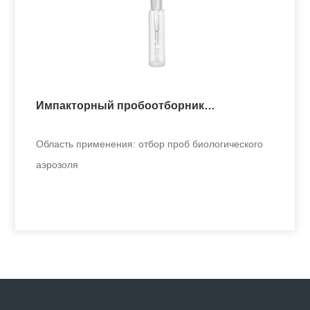
Одноканальная интеллектуальная
курительная машина
Применяется в токсикологических научных центрах
для проведения те
Импакторный пробоотборник
+
биологического аэрозоля
Область применения: отбор проб биологического
аэрозоля