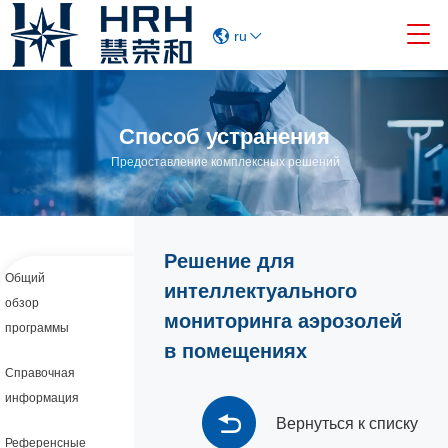

ru
Способ устранения
Предоставление комплексных решений
Решение для
Общий
интеллектуального
обзор
мониторинга аэрозолей
программы
в помещениях
Справочная
информация
Вернуться к списку
Референсные