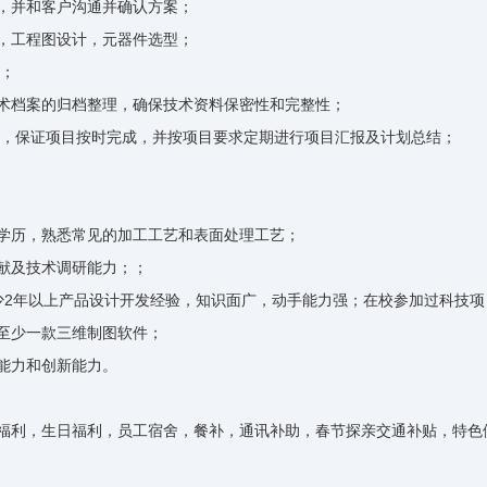
，并和客户沟通并确认方案；
，工程图设计，元器件选型；
进；
术档案的归档整理，确保技术资料保密性和完整性；
进，保证项目按时完成，并按项目要求定期进行项目汇报及计划总结；
学历，熟悉常见的加工工艺和表面处理工艺；
献及技术调研能力；；
少2年以上产品设计开发经验，知识面广，动手能力强；在校参加过科技
至少一款三维制图软件；
能力和创新能力。
日福利，生日福利，员工宿舍，餐补，通讯补助，春节探亲交通补贴，特色