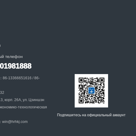
и
ый телефон
001981888
：86-13366651616 / 86-
032
, корп. 26A, ул. Цзиншэн
экономико-технологическая
Подпишитесь на официальный аккаунт
：win@hrhkj.com