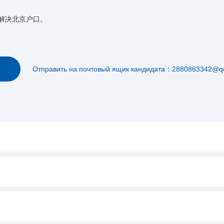
解决北京户口。
Отправить на почтовый ящик кандидата：2880863342@q