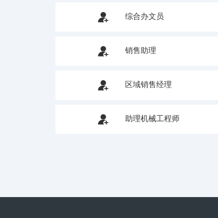

综合办文员

销售助理

区域销售经理

助理机械工程师