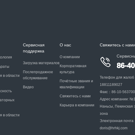
я
Сервисная
О нас
Свяжитесь с нам
поддержка
Сервисн
О компании
кология

Загрузка материалов
86-4
Корпоративная
араты
Послепродажное
культура
я в области
Телефон для жалоб
обслуживание
Почётные звания и
18811189027
Видео
квалификации
асность
Факс：86-10-56370
Свяжитесь с нами
Адрес компании: №13
раторных
Карьера в компании
Наньсы, Пекинская 
зона
я в области
Электронная почта
doris@hrhkj.com