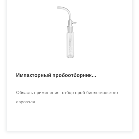
Одноканальная интеллектуальная
курительная машина
Применяется в токсикологических научных центрах
для проведения те
Импакторный пробоотборник
+
биологического аэрозоля
Область применения: отбор проб биологического
аэрозоля