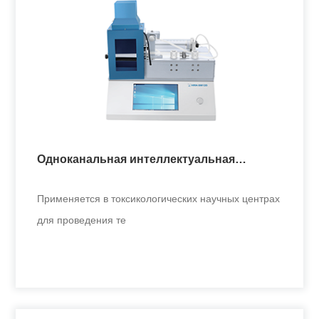
Десятиканальная курительная машина с
вращающимся барабаном
Применяется в токсикологических научных центрах
для проведения те
Одноканальная интеллектуальная
+
курительная машина
Применяется в токсикологических научных центрах
для проведения те