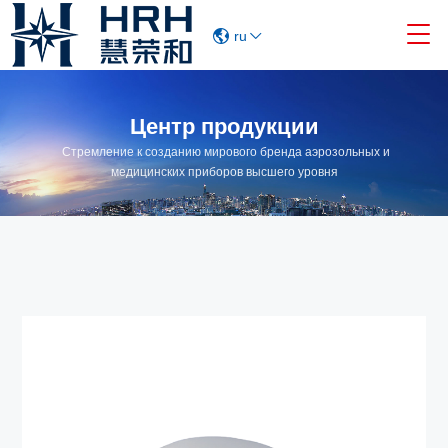

ru
Центр продукции
Стремление к созданию мирового бренда аэрозольных и
медицинских приборов высшего уровня