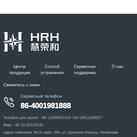
Импакторный пробоотборник
биологического аэрозоля
Область применения: отбор проб биологического
аэрозоля
Центр
Способ
Сервисная
О нас
продукции
устранения
поддержка
+
Свяжитесь с нами
Сервисный телефон

86-4001981888
Телефон для жалоб：86-13366651616 / 86-18811189027
Факс：86-10-56370032
Адрес компании: №13, корп. 26A, ул. Цзиншэн Наньсы, Пекинская