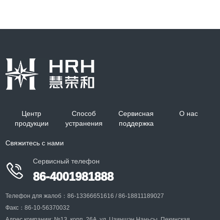
Динамическая система воздействия на
всё тело мелких животных
Область оценки безопасности лекарственных
средств; Область оценки
Центр
Способ
Сервисная
О нас
продукции
устранения
поддержка
+
Свяжитесь с нами
Сервисный телефон

86-4001981888
Телефон для жалоб：86-13366651616 / 86-18811189027
Факс：86-10-56370032
Адрес компании: №13, корп. 26A, ул. Цзиншэн Наньсы, Пекинская